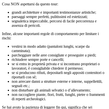
Cosa NON aspettarsi da questo tour:
grandi architetture e importanti testimonianze artistiche;
paesaggi sempre perfetti, pulitissimi ed estetizzati;
segnaletica impeccabile, percorsi di facile percorrenza e
assenza di pericoli.
Infine, alcune importanti regole di comportamento per limitare i
rischi:
vestirsi in modo adatto (pantaloni lunghi, scarpe da
camminata);
parcheggiare nelle aree consigliate e proseguire a piedi;
richiudere sempre porte e cancelli;
se si entra in proprietà privata e si incontrano proprietari o
lavoratori, è consigliabile chiedere il permesso;
se si producono rifiuti, depositarli negli appositi contenitori o
riportarli con sé;
non arrecare danni a strutture esterne e interne, suppellettili,
segnali etc.;
non disturbare gli animali selvatici o d’allevamento;
non raccogliere piante, fiori, frutti, funghi, pietre o frammenti
di reperti archeologici.
Se hai avuto la pazienza di leggere fin qui, significa che sei