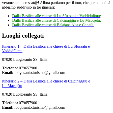
veramente interessat@! Allora partiamo per il tour, che per comodità
abbiamo suddiviso in tre itinerari:
Dalla Basilica alle chiese di Lu Sfussatu e Vaddidúlimu;
Dalla Basilica alle chiese di Calcinaggju e Lu Maccjétu;
Dalla Basilica alle chiese di Balajana Alta e Canaili.
Luoghi collegati
Itinerario 1 – Dalla Basilica alle chiese di Lu Sfussatu e
Vaddidúlimu
07020 Luogosanto SS, Italia
Telefono:
0796579001
Email:
luogosanto.turismo@gmail.com
Itinerario 2 – Dalla Basilica alle chiese di Calcinaggju e
Lu Maccjétu
07020 Luogosanto SS, Italia
Telefono:
0796579001
Email:
luogosanto.turismo@gmail.com