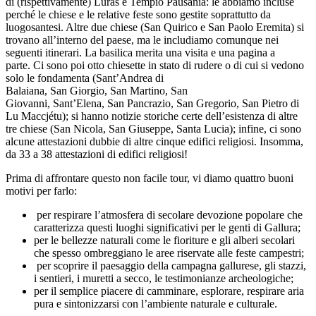
di (rispettivamente) Luras e Tempio Pausania: le abbiamo incluse
perché le chiese e le relative feste sono gestite soprattutto da
luogosantesi. Altre due chiese (San Quirico e San Paolo Eremita) si
trovano all’interno del paese, ma le includiamo comunque nei
seguenti itinerari. La basilica merita una visita e una pagina a
parte. Ci sono poi otto chiesette in stato di rudere o di cui si vedono
solo le fondamenta (Sant’Andrea di
Balaiana, San Giorgio, San Martino, San
Giovanni, Sant’Elena, San Pancrazio, San Gregorio, San Pietro di
Lu Maccjétu); si hanno notizie storiche certe dell’esistenza di altre
tre chiese (San Nicola, San Giuseppe, Santa Lucia); infine, ci sono
alcune attestazioni dubbie di altre cinque edifici religiosi. Insomma,
da 33 a 38 attestazioni di edifici religiosi!
Prima di affrontare questo non facile tour, vi diamo quattro buoni
motivi per farlo:
per respirare l’atmosfera di secolare devozione popolare che
caratterizza questi luoghi significativi per le genti di Gallura;
per le bellezze naturali come le fioriture e gli alberi secolari
che spesso ombreggiano le aree riservate alle feste campestri;
per scoprire il paesaggio della campagna gallurese, gli stazzi,
i sentieri, i muretti a secco, le testimonianze archeologiche;
per il semplice piacere di camminare, esplorare, respirare aria
pura e sintonizzarsi con l’ambiente naturale e culturale.