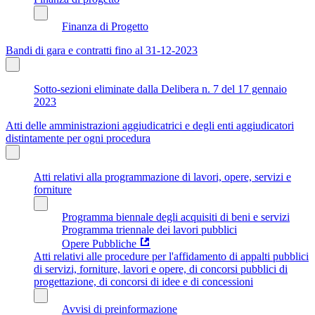
Finanza di Progetto
Bandi di gara e contratti fino al 31-12-2023
Sotto-sezioni eliminate dalla Delibera n. 7 del 17 gennaio
2023
Atti delle amministrazioni aggiudicatrici e degli enti aggiudicatori
distintamente per ogni procedura
Atti relativi alla programmazione di lavori, opere, servizi e
forniture
Programma biennale degli acquisiti di beni e servizi
Programma triennale dei lavori pubblici
Opere Pubbliche
Atti relativi alle procedure per l'affidamento di appalti pubblici
di servizi, forniture, lavori e opere, di concorsi pubblici di
progettazione, di concorsi di idee e di concessioni
Avvisi di preinformazione