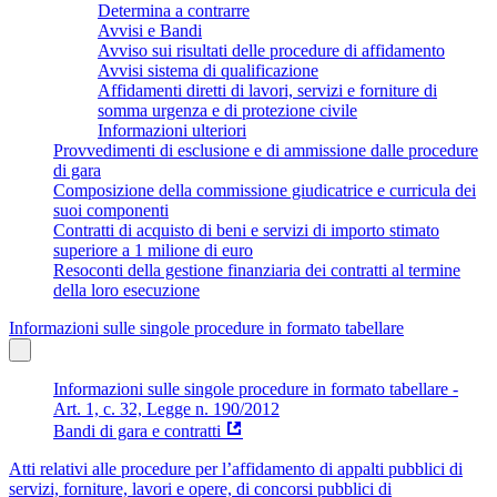
Determina a contrarre
Avvisi e Bandi
Avviso sui risultati delle procedure di affidamento
Avvisi sistema di qualificazione
Affidamenti diretti di lavori, servizi e forniture di
somma urgenza e di protezione civile
Informazioni ulteriori
Provvedimenti di esclusione e di ammissione dalle procedure
di gara
Composizione della commissione giudicatrice e curricula dei
suoi componenti
Contratti di acquisto di beni e servizi di importo stimato
superiore a 1 milione di euro
Resoconti della gestione finanziaria dei contratti al termine
della loro esecuzione
Informazioni sulle singole procedure in formato tabellare
Informazioni sulle singole procedure in formato tabellare -
Art. 1, c. 32, Legge n. 190/2012
Bandi di gara e contratti
Atti relativi alle procedure per l’affidamento di appalti pubblici di
servizi, forniture, lavori e opere, di concorsi pubblici di