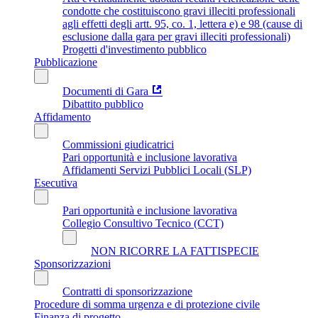
condotte che costituiscono gravi illeciti professionali
agli effetti degli artt. 95, co. 1, lettera e) e 98 (cause di
esclusione dalla gara per gravi illeciti professionali)
Progetti d'investimento pubblico
Pubblicazione
Documenti di Gara
Dibattito pubblico
Affidamento
Commissioni giudicatrici
Pari opportunità e inclusione lavorativa
Affidamenti Servizi Pubblici Locali (SLP)
Esecutiva
Pari opportunità e inclusione lavorativa
Collegio Consultivo Tecnico (CCT)
NON RICORRE LA FATTISPECIE
Sponsorizzazioni
Contratti di sponsorizzazione
Procedure di somma urgenza e di protezione civile
Finanza di progetto