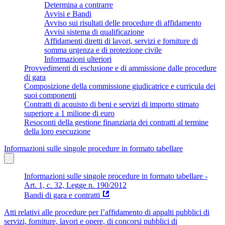
Determina a contrarre
Avvisi e Bandi
Avviso sui risultati delle procedure di affidamento
Avvisi sistema di qualificazione
Affidamenti diretti di lavori, servizi e forniture di
somma urgenza e di protezione civile
Informazioni ulteriori
Provvedimenti di esclusione e di ammissione dalle procedure
di gara
Composizione della commissione giudicatrice e curricula dei
suoi componenti
Contratti di acquisto di beni e servizi di importo stimato
superiore a 1 milione di euro
Resoconti della gestione finanziaria dei contratti al termine
della loro esecuzione
Informazioni sulle singole procedure in formato tabellare
Informazioni sulle singole procedure in formato tabellare -
Art. 1, c. 32, Legge n. 190/2012
Bandi di gara e contratti
Atti relativi alle procedure per l’affidamento di appalti pubblici di
servizi, forniture, lavori e opere, di concorsi pubblici di