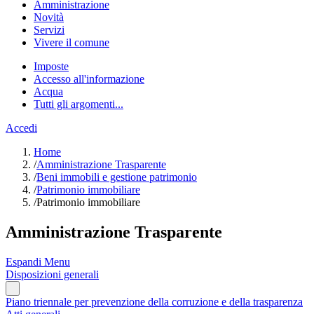
Amministrazione
Novità
Servizi
Vivere il comune
Imposte
Accesso all'informazione
Acqua
Tutti gli argomenti...
Accedi
Home
/
Amministrazione Trasparente
/
Beni immobili e gestione patrimonio
/
Patrimonio immobiliare
/
Patrimonio immobiliare
Amministrazione Trasparente
Espandi Menu
Disposizioni generali
Piano triennale per prevenzione della corruzione e della trasparenza