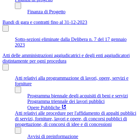
Finanza di Progetto
Bandi di gara e contratti fino al 31-12-2023
Sotto-sezioni eliminate dalla Delibera n. 7 del 17 gennaio
2023
Atti delle amministrazioni aggiudicatrici e degli enti aggiudicatori
distintamente per ogni procedura
Atti relativi alla programmazione di lavori, opere, servizi e
forniture
Programma biennale degli acquisiti di beni e servizi
Programma triennale dei lavori pubblici
Opere Pubbliche
Atti relativi alle procedure per l'affidamento di appalti pubblici
di servizi, forniture, lavori e opere, di concorsi pubblici di
progettazione, di concorsi di idee e di concessioni
Avvisi di preinformazione