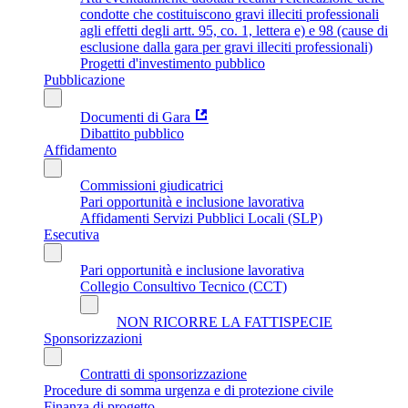
condotte che costituiscono gravi illeciti professionali
agli effetti degli artt. 95, co. 1, lettera e) e 98 (cause di
esclusione dalla gara per gravi illeciti professionali)
Progetti d'investimento pubblico
Pubblicazione
Documenti di Gara
Dibattito pubblico
Affidamento
Commissioni giudicatrici
Pari opportunità e inclusione lavorativa
Affidamenti Servizi Pubblici Locali (SLP)
Esecutiva
Pari opportunità e inclusione lavorativa
Collegio Consultivo Tecnico (CCT)
NON RICORRE LA FATTISPECIE
Sponsorizzazioni
Contratti di sponsorizzazione
Procedure di somma urgenza e di protezione civile
Finanza di progetto