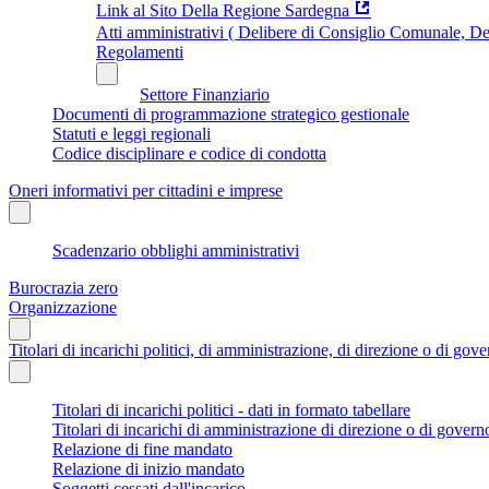
Link al Sito Della Regione Sardegna
Atti amministrativi ( Delibere di Consiglio Comunale, Del
Regolamenti
Settore Finanziario
Documenti di programmazione strategico gestionale
Statuti e leggi regionali
Codice disciplinare e codice di condotta
Oneri informativi per cittadini e imprese
Scadenzario obblighi amministrativi
Burocrazia zero
Organizzazione
Titolari di incarichi politici, di amministrazione, di direzione o di gov
Titolari di incarichi politici - dati in formato tabellare
Titolari di incarichi di amministrazione di direzione o di govern
Relazione di fine mandato
Relazione di inizio mandato
Soggetti cessati dall'incarico