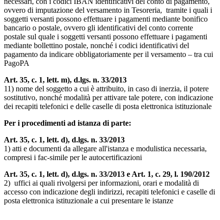
necessari, con i codici IBAN identificativi del conto di pagamento,
ovvero di imputazione del versamento in Tesoreria, tramite i quali i
soggetti versanti possono effettuare i pagamenti mediante bonifico
bancario o postale, ovvero gli identificativi del conto corrente
postale sul quale i soggetti versanti possono effettuare i pagamenti
mediante bollettino postale, nonché i codici identificativi del
pagamento da indicare obbligatoriamente per il versamento – tra cui
PagoPA
Art. 35, c. 1, lett. m), d.lgs. n. 33/2013
11) nome del soggetto a cui è attribuito, in caso di inerzia, il potere
sostitutivo, nonché modalità per attivare tale potere, con indicazione
dei recapiti telefonici e delle caselle di posta elettronica istituzionale
Per i procedimenti ad istanza di parte:
Art. 35, c. 1, lett. d), d.lgs. n. 33/2013
1) atti e documenti da allegare all'istanza e modulistica necessaria,
compresi i fac-simile per le autocertificazioni
Art. 35, c. 1, lett. d), d.lgs. n. 33/2013 e Art. 1, c. 29, l. 190/2012
2) uffici ai quali rivolgersi per informazioni, orari e modalità di
accesso con indicazione degli indirizzi, recapiti telefonici e caselle di
posta elettronica istituzionale a cui presentare le istanze