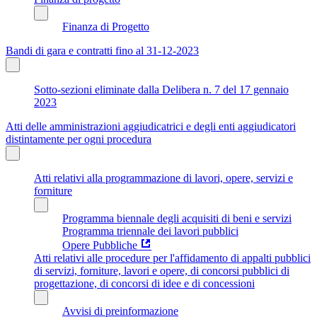
Finanza di Progetto
Bandi di gara e contratti fino al 31-12-2023
Sotto-sezioni eliminate dalla Delibera n. 7 del 17 gennaio
2023
Atti delle amministrazioni aggiudicatrici e degli enti aggiudicatori
distintamente per ogni procedura
Atti relativi alla programmazione di lavori, opere, servizi e
forniture
Programma biennale degli acquisiti di beni e servizi
Programma triennale dei lavori pubblici
Opere Pubbliche
Atti relativi alle procedure per l'affidamento di appalti pubblici
di servizi, forniture, lavori e opere, di concorsi pubblici di
progettazione, di concorsi di idee e di concessioni
Avvisi di preinformazione