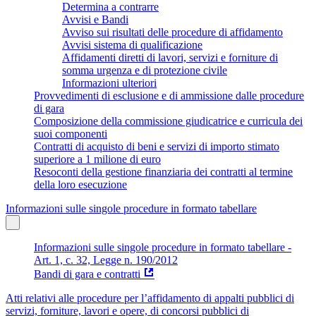
Determina a contrarre
Avvisi e Bandi
Avviso sui risultati delle procedure di affidamento
Avvisi sistema di qualificazione
Affidamenti diretti di lavori, servizi e forniture di
somma urgenza e di protezione civile
Informazioni ulteriori
Provvedimenti di esclusione e di ammissione dalle procedure
di gara
Composizione della commissione giudicatrice e curricula dei
suoi componenti
Contratti di acquisto di beni e servizi di importo stimato
superiore a 1 milione di euro
Resoconti della gestione finanziaria dei contratti al termine
della loro esecuzione
Informazioni sulle singole procedure in formato tabellare
Informazioni sulle singole procedure in formato tabellare -
Art. 1, c. 32, Legge n. 190/2012
Bandi di gara e contratti
Atti relativi alle procedure per l’affidamento di appalti pubblici di
servizi, forniture, lavori e opere, di concorsi pubblici di