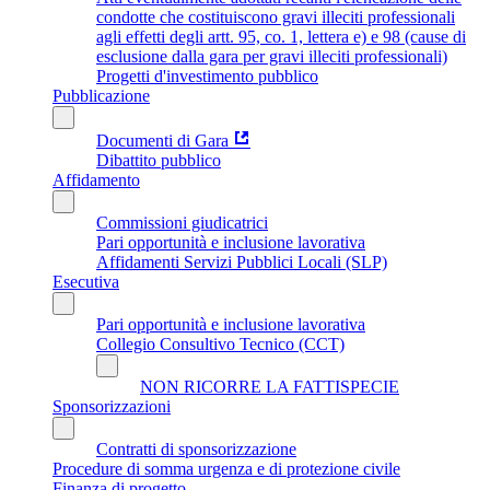
condotte che costituiscono gravi illeciti professionali
agli effetti degli artt. 95, co. 1, lettera e) e 98 (cause di
esclusione dalla gara per gravi illeciti professionali)
Progetti d'investimento pubblico
Pubblicazione
Documenti di Gara
Dibattito pubblico
Affidamento
Commissioni giudicatrici
Pari opportunità e inclusione lavorativa
Affidamenti Servizi Pubblici Locali (SLP)
Esecutiva
Pari opportunità e inclusione lavorativa
Collegio Consultivo Tecnico (CCT)
NON RICORRE LA FATTISPECIE
Sponsorizzazioni
Contratti di sponsorizzazione
Procedure di somma urgenza e di protezione civile
Finanza di progetto