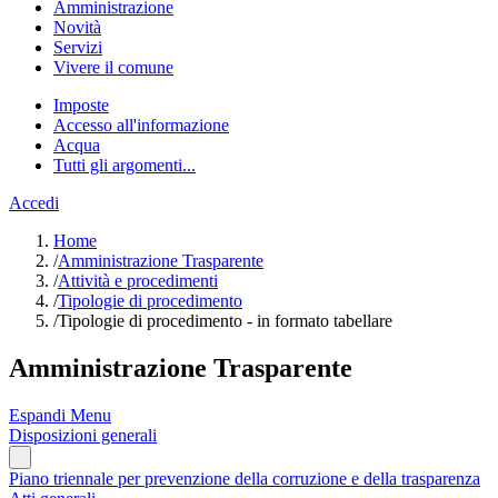
Amministrazione
Novità
Servizi
Vivere il comune
Imposte
Accesso all'informazione
Acqua
Tutti gli argomenti...
Accedi
Home
/
Amministrazione Trasparente
/
Attività e procedimenti
/
Tipologie di procedimento
/
Tipologie di procedimento - in formato tabellare
Amministrazione Trasparente
Espandi Menu
Disposizioni generali
Piano triennale per prevenzione della corruzione e della trasparenza