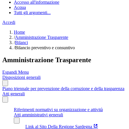
Accesso all'informazione
Acqua
Tutti gli argomenti...
Accedi
Home
/
Amministrazione Trasparente
/
Bilanci
/
Bilancio preventivo e consuntivo
Amministrazione Trasparente
Espandi Menu
Disposizioni generali
Piano triennale per prevenzione della corruzione e della trasparenza
Atti generali
Riferimenti normativi su organizzazione e attività
Atti amministrativi generali
Link al Sito Della Regione Sardegna