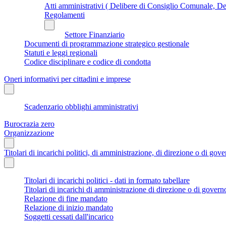
Atti amministrativi ( Delibere di Consiglio Comunale, Del
Regolamenti
Settore Finanziario
Documenti di programmazione strategico gestionale
Statuti e leggi regionali
Codice disciplinare e codice di condotta
Oneri informativi per cittadini e imprese
Scadenzario obblighi amministrativi
Burocrazia zero
Organizzazione
Titolari di incarichi politici, di amministrazione, di direzione o di gov
Titolari di incarichi politici - dati in formato tabellare
Titolari di incarichi di amministrazione di direzione o di govern
Relazione di fine mandato
Relazione di inizio mandato
Soggetti cessati dall'incarico