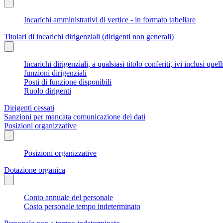
Incarichi amministrativi di vertice - in formato tabellare
Titolari di incarichi dirigenziali (dirigenti non generali)
Incarichi dirigenziali, a qualsiasi titolo conferiti, ivi inclusi q
funzioni dirigenziali
Posti di funzione disponibili
Ruolo dirigenti
Dirigenti cessati
Sanzioni per mancata comunicazione dei dati
Posizioni organizzative
Posizioni organizzative
Dotazione organica
Conto annuale del personale
Costo personale tempo indeterminato