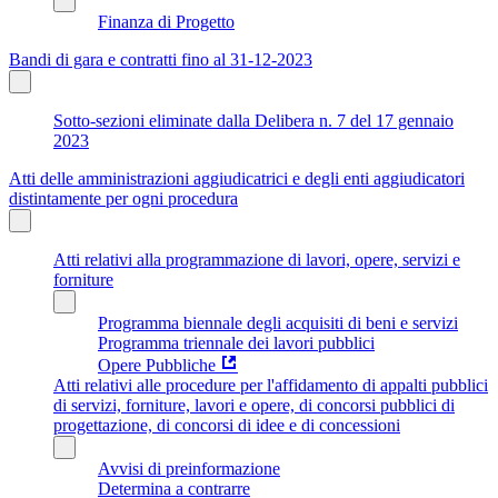
Finanza di Progetto
Bandi di gara e contratti fino al 31-12-2023
Sotto-sezioni eliminate dalla Delibera n. 7 del 17 gennaio
2023
Atti delle amministrazioni aggiudicatrici e degli enti aggiudicatori
distintamente per ogni procedura
Atti relativi alla programmazione di lavori, opere, servizi e
forniture
Programma biennale degli acquisiti di beni e servizi
Programma triennale dei lavori pubblici
Opere Pubbliche
Atti relativi alle procedure per l'affidamento di appalti pubblici
di servizi, forniture, lavori e opere, di concorsi pubblici di
progettazione, di concorsi di idee e di concessioni
Avvisi di preinformazione
Determina a contrarre