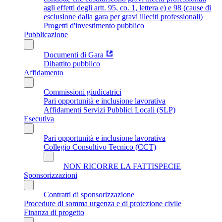
agli effetti degli artt. 95, co. 1, lettera e) e 98 (cause di
esclusione dalla gara per gravi illeciti professionali)
Progetti d'investimento pubblico
Pubblicazione
Documenti di Gara
Dibattito pubblico
Affidamento
Commissioni giudicatrici
Pari opportunità e inclusione lavorativa
Affidamenti Servizi Pubblici Locali (SLP)
Esecutiva
Pari opportunità e inclusione lavorativa
Collegio Consultivo Tecnico (CCT)
NON RICORRE LA FATTISPECIE
Sponsorizzazioni
Contratti di sponsorizzazione
Procedure di somma urgenza e di protezione civile
Finanza di progetto