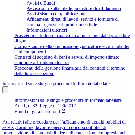
Avvisi e Bandi
Avviso sui risultati delle procedure di affidamento
Avvisi sistema di qualificazione
Affidamenti diretti di lavori, servizi e forniture di
somma urgenza e di protezione civile
Informazioni ulteriori
Provvedimenti di esclusione e di ammissione dalle procedure
di gara
Composizione della commissione giudicatrice e curricula dei
suoi componenti
Contratti di acquisto di beni e servizi di importo stimato
superiore a 1 milione di euro
Resoconti della gestione finanziaria dei contratti al termine
della loro esecuzione
Informazioni sulle singole procedure in formato tabellare
Informazioni sulle singole procedure in formato tabellare -
Art. 1, c. 32, Legge n. 190/2012
Bandi di gara e contratti
Atti relativi alle procedure per l’affidamento di appalti pubblici di
servizi, forniture, lavori e opere, di concorsi pubblici di
progettazione, di concorsi di idee e di concessioni, compresi quelli