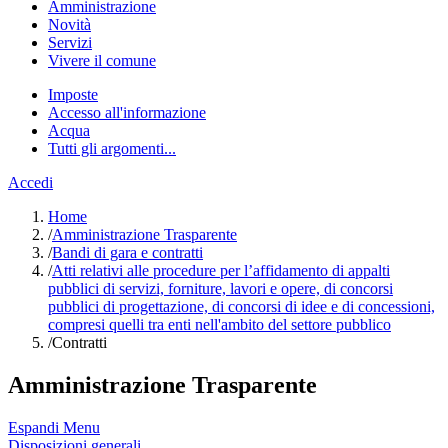
Amministrazione
Novità
Servizi
Vivere il comune
Imposte
Accesso all'informazione
Acqua
Tutti gli argomenti...
Accedi
Home
/
Amministrazione Trasparente
/
Bandi di gara e contratti
/
Atti relativi alle procedure per l’affidamento di appalti
pubblici di servizi, forniture, lavori e opere, di concorsi
pubblici di progettazione, di concorsi di idee e di concessioni,
compresi quelli tra enti nell'ambito del settore pubblico
/
Contratti
Amministrazione Trasparente
Espandi Menu
Disposizioni generali