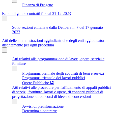
Finanza di Progetto
Bandi di gara e contratti fino al 31-12-2023
Sotto-sezioni eliminate dalla Delibera n. 7 del 17 gennaio
2023
Atti delle amministrazioni aggiudicatrici e degli enti aggiudicatori
distintamente per ogni procedura
Atti relativi alla programmazione di lavori, opere, servizi e
forniture
Programma biennale degli acquisiti di beni e servizi
Programma triennale dei lavori pubblici
Opere Pubbliche
Atti relativi alle procedure per l'affidamento di appalti pubblici
di servizi, forniture, lavori e opere, di concorsi pubblici di
progettazione, di concorsi di idee e di concessioni
Avvisi di preinformazione
Determina a contrarre