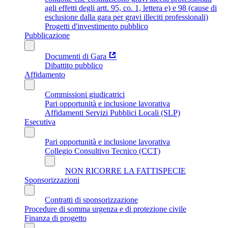
agli effetti degli artt. 95, co. 1, lettera e) e 98 (cause di
esclusione dalla gara per gravi illeciti professionali)
Progetti d'investimento pubblico
Pubblicazione
Documenti di Gara
Dibattito pubblico
Affidamento
Commissioni giudicatrici
Pari opportunità e inclusione lavorativa
Affidamenti Servizi Pubblici Locali (SLP)
Esecutiva
Pari opportunità e inclusione lavorativa
Collegio Consultivo Tecnico (CCT)
NON RICORRE LA FATTISPECIE
Sponsorizzazioni
Contratti di sponsorizzazione
Procedure di somma urgenza e di protezione civile
Finanza di progetto