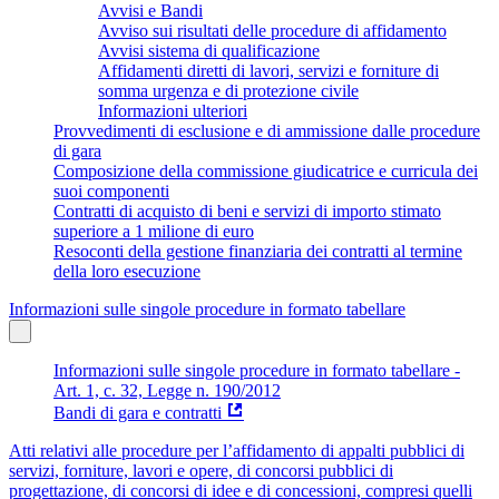
Avvisi e Bandi
Avviso sui risultati delle procedure di affidamento
Avvisi sistema di qualificazione
Affidamenti diretti di lavori, servizi e forniture di
somma urgenza e di protezione civile
Informazioni ulteriori
Provvedimenti di esclusione e di ammissione dalle procedure
di gara
Composizione della commissione giudicatrice e curricula dei
suoi componenti
Contratti di acquisto di beni e servizi di importo stimato
superiore a 1 milione di euro
Resoconti della gestione finanziaria dei contratti al termine
della loro esecuzione
Informazioni sulle singole procedure in formato tabellare
Informazioni sulle singole procedure in formato tabellare -
Art. 1, c. 32, Legge n. 190/2012
Bandi di gara e contratti
Atti relativi alle procedure per l’affidamento di appalti pubblici di
servizi, forniture, lavori e opere, di concorsi pubblici di
progettazione, di concorsi di idee e di concessioni, compresi quelli