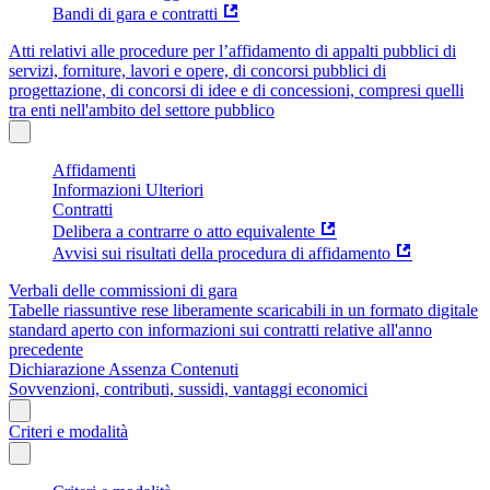
Bandi di gara e contratti
Atti relativi alle procedure per l’affidamento di appalti pubblici di
servizi, forniture, lavori e opere, di concorsi pubblici di
progettazione, di concorsi di idee e di concessioni, compresi quelli
tra enti nell'ambito del settore pubblico
Affidamenti
Informazioni Ulteriori
Contratti
Delibera a contrarre o atto equivalente
Avvisi sui risultati della procedura di affidamento
Verbali delle commissioni di gara
Tabelle riassuntive rese liberamente scaricabili in un formato digitale
standard aperto con informazioni sui contratti relative all'anno
precedente
Dichiarazione Assenza Contenuti
Sovvenzioni, contributi, sussidi, vantaggi economici
Criteri e modalità