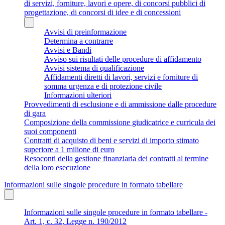
di servizi, forniture, lavori e opere, di concorsi pubblici di
progettazione, di concorsi di idee e di concessioni
Avvisi di preinformazione
Determina a contrarre
Avvisi e Bandi
Avviso sui risultati delle procedure di affidamento
Avvisi sistema di qualificazione
Affidamenti diretti di lavori, servizi e forniture di
somma urgenza e di protezione civile
Informazioni ulteriori
Provvedimenti di esclusione e di ammissione dalle procedure
di gara
Composizione della commissione giudicatrice e curricula dei
suoi componenti
Contratti di acquisto di beni e servizi di importo stimato
superiore a 1 milione di euro
Resoconti della gestione finanziaria dei contratti al termine
della loro esecuzione
Informazioni sulle singole procedure in formato tabellare
Informazioni sulle singole procedure in formato tabellare -
Art. 1, c. 32, Legge n. 190/2012